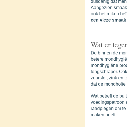
dusdanig dat men 
Aangezien smaak- 
ook het ruiken be
een vieze smaak
Wat er tege
De binnen de mon
betere mondhygiën
mondhygiëne prod
tongschraper. Ook
zuurstof, zink en t
dat de mondholte vo
Wat betreft de bu
voedingspatroon 
raadplegen om te k
maken heeft.