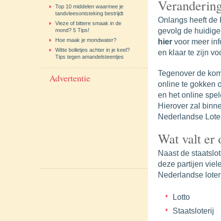
Verandering
Top 10 middelen waarmee je
tandvleesontsteking bestrijdt
Onlangs heeft de K
Vieze of bittere smaak in de
gevolg de huidige 
mond? 5 Tips!
Hoe maak je mondwater?
hier
voor meer inf
Witte bolletjes achter in je keel?
en klaar te zijn v
Tips tegen amandelsteentjes
Tegenover de kome
Advertentie
online te gokken 
en het online spel
Hierover zal binn
Nederlandse Loteri
Wat valt er
Naast de staatslo
deze partijen vie
Nederlandse loteri
Lotto
Staatsloterij