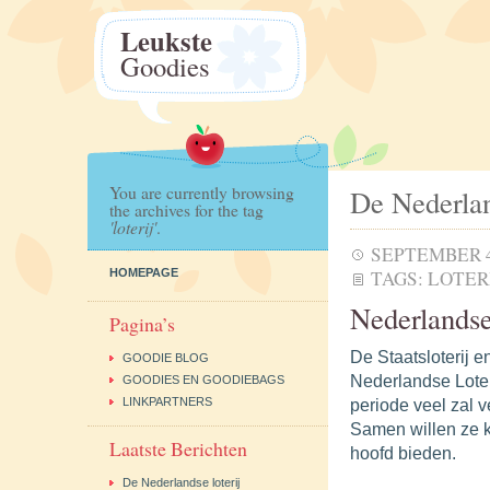
Leukste
Goodies
You are currently browsing
De Nederlan
the archives for the tag
'loterij'
.
SEPTEMBER 4
HOMEPAGE
TAGS:
LOTER
Nederlandse 
Pagina’s
De Staatsloterij e
GOODIE BLOG
Nederlandse Loter
GOODIES EN GOODIEBAGS
LINKPARTNERS
periode veel zal 
Samen willen ze k
Laatste Berichten
hoofd bieden.
De Nederlandse loterij